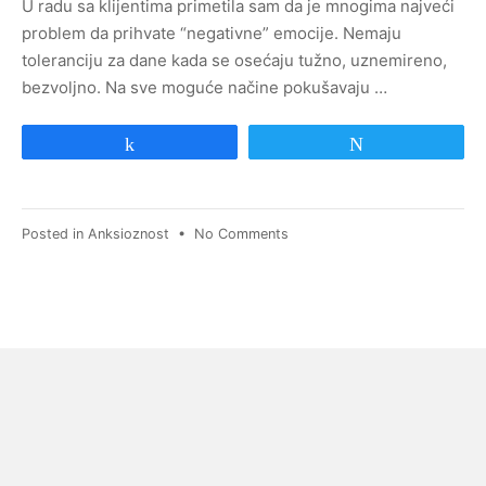
2022
U radu sa klijentima primetila sam da je mnogima najveći
problem da prihvate “negativne” emocije. Nemaju
toleranciju za dane kada se osećaju tužno, uznemireno,
bezvoljno. Na sve moguće načine pokušavaju …
Share
Tweet
on
Posted in
Anksioznost
•
No Comments
“Samo
misli
pozitivno”
–
moderna
pretnja
mentalnom
zdravlju