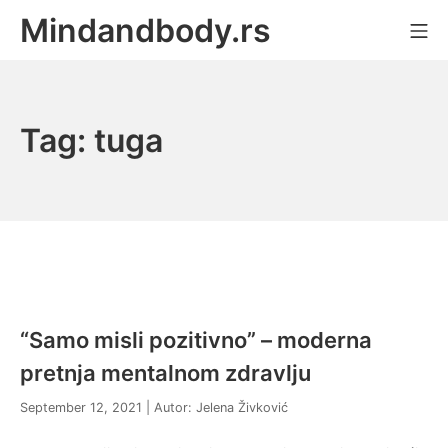
Skip
Mindandbody.rs
Mo
to
content
Tag:
tuga
“Samo misli pozitivno” – moderna
pretnja mentalnom zdravlju
January
September 12, 2021
| Autor:
Jelena Živković
9,