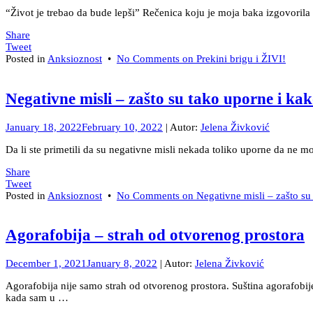
“Život je trebao da bude lepši” Rečenica koju je moja baka izgovori
Share
Tweet
Posted in
Anksioznost
•
No Comments
on Prekini brigu i ŽIVI!
Negativne misli – zašto su tako uporne i kak
January 18, 2022
February 10, 2022
| Autor:
Jelena Živković
Da li ste primetili da su negativne misli nekada toliko uporne da ne mo
Share
Tweet
Posted in
Anksioznost
•
No Comments
on Negativne misli – zašto su 
Agorafobija – strah od otvorenog prostora
December 1, 2021
January 8, 2022
| Autor:
Jelena Živković
Agorafobija nije samo strah od otvorenog prostora. Suština agorafobi
kada sam u …