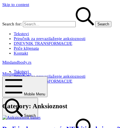
Skip to content
Search for:
Tekstovi
Priručnik za prevazilaženje anksioznosti
DNEVNIK TRANSFORMACIJE
Priče klijenata
Kontakt
Mindandbody.rs
Tekstovi
Mindandbody.rs
Priručnik za prevazilaženje anksioznosti
DNEVNIK TRANSFORMACIJE
Priče klijenata
Kontakt
Mobile Menu
Category:
Anksioznost
Search