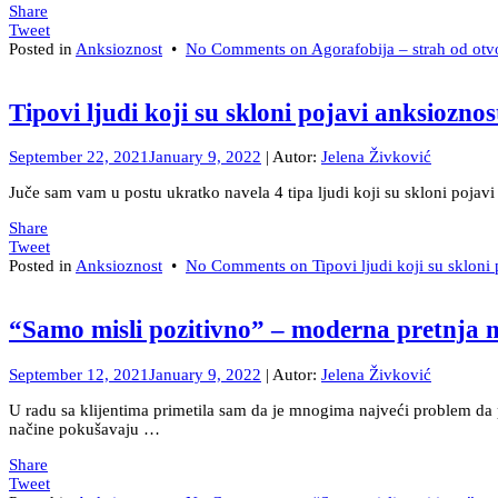
Share
Tweet
Posted in
Anksioznost
•
No Comments
on Agorafobija – strah od otv
Tipovi ljudi koji su skloni pojavi anksioznos
September 22, 2021
January 9, 2022
| Autor:
Jelena Živković
Juče sam vam u postu ukratko navela 4 tipa ljudi koji su skloni pojavi
Share
Tweet
Posted in
Anksioznost
•
No Comments
on Tipovi ljudi koji su skloni
“Samo misli pozitivno” – moderna pretnja 
September 12, 2021
January 9, 2022
| Autor:
Jelena Živković
U radu sa klijentima primetila sam da je mnogima najveći problem da
načine pokušavaju …
Share
Tweet