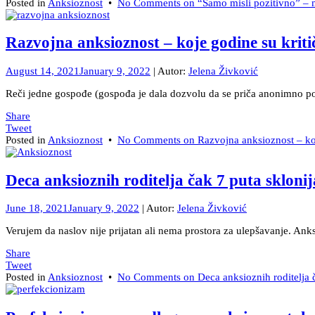
Posted in
Anksioznost
•
No Comments
on “Samo misli pozitivno” – 
Razvojna anksioznost – koje godine su kriti
August 14, 2021
January 9, 2022
| Autor:
Jelena Živković
Reči jedne gospođe (gospođa je dala dozvolu da se priča anonimno pod
Share
Tweet
Posted in
Anksioznost
•
No Comments
on Razvojna anksioznost – koj
Deca anksioznih roditelja čak 7 puta sklonij
June 18, 2021
January 9, 2022
| Autor:
Jelena Živković
Verujem da naslov nije prijatan ali nema prostora za ulepšavanje. Ank
Share
Tweet
Posted in
Anksioznost
•
No Comments
on Deca anksioznih roditelja č