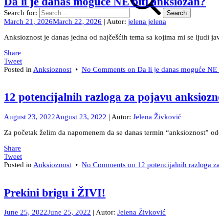
Da li je danas moguće NE biti anksiozan?
Search for:
March 21, 2026
March 22, 2026
| Autor:
jelena jelena
Anksioznost je danas jedna od najčešćih tema sa kojima mi se ljudi ja
Share
Tweet
Posted in
Anksioznost
•
No Comments
on Da li je danas moguće NE 
12 potencijalnih razloga za pojavu anksiozn
August 23, 2022
August 23, 2022
| Autor:
Jelena Živković
Za početak želim da napomenem da se danas termin “anksioznost” odomać
Share
Tweet
Posted in
Anksioznost
•
No Comments
on 12 potencijalnih razloga z
Prekini brigu i ŽIVI!
June 25, 2022
June 25, 2022
| Autor:
Jelena Živković