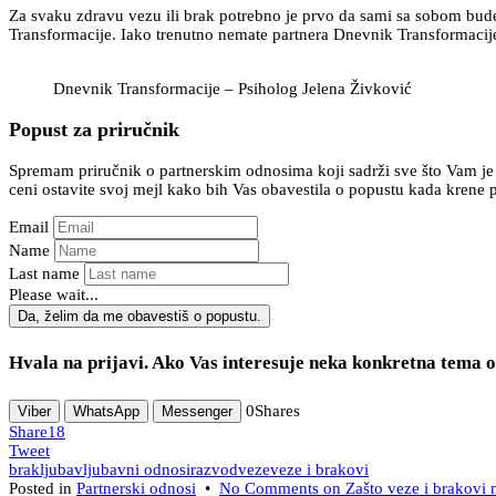
Za svaku zdravu vezu ili brak potrebno je prvo da sami sa sobom bud
Transformacije. Iako trenutno nemate partnera Dnevnik Transformacije 
Dnevnik Transformacije – Psiholog Jelena Živković
Popust za priručnik
Spremam priručnik o partnerskim odnosima koji sadrži sve što Vam je 
ceni ostavite svoj mejl kako bih Vas obavestila o popustu kada krene 
Email
Name
Last name
Please wait...
Hvala na prijavi. Ako Vas interesuje neka konkretna tema
0
Shares
Viber
WhatsApp
Messenger
Share
18
Tweet
brak
ljubav
ljubavni odnosi
razvod
veze
veze i brakovi
Posted in
Partnerski odnosi
•
No Comments
on Zašto veze i brakovi 