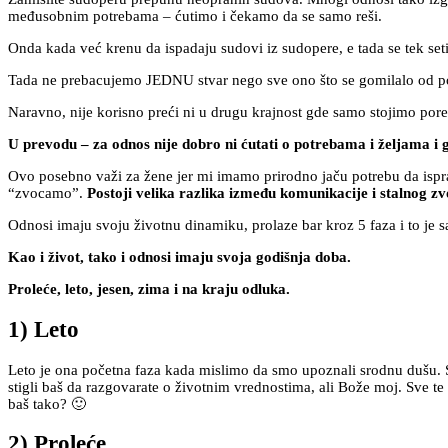
međusobnim potrebama – ćutimo i čekamo da se samo reši.
Onda kada već krenu da ispadaju sudovi iz sudopere, e tada se tek s
Tada ne prebacujemo JEDNU stvar nego sve ono što se gomilalo od po
Naravno, nije korisno preći ni u drugu krajnost gde samo stojimo pore
U prevodu – za odnos nije dobro ni ćutati o potrebama i željama i go
Ovo posebno važi za žene jer mi imamo prirodno jaču potrebu da isp
“zvocamo”.
Postoji velika razlika između komunikacije i stalnog z
Odnosi imaju svoju životnu dinamiku, prolaze bar kroz 5 faza i to je 
Kao i život, tako i odnosi imaju svoja godišnja doba.
Proleće, leto, jesen, zima i na kraju odluka.
1) Leto
Leto je ona početna faza kada mislimo da smo upoznali srodnu dušu. Sv
stigli baš da razgovarate o životnim vrednostima, ali Bože moj. Sve t
baš tako? 🙂
2) Proleće