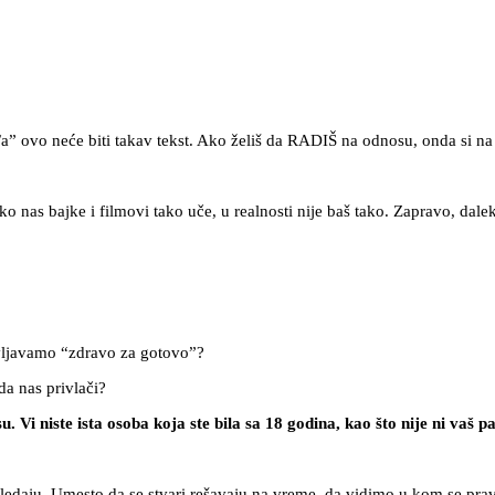
iv/a” ovo neće biti takav tekst. Ako želiš da RADIŠ na odnosu, onda si 
ako nas bajke i filmovi tako uče, u realnosti nije baš tako. Zapravo, dale
ljavamo “zdravo za gotovo”?
da nas privlači?
Vi niste ista osoba koja ste bila sa 18 godina, kao što nije ni vaš pa
edaju. Umesto da se stvari rešavaju na vreme, da vidimo u kom se pra