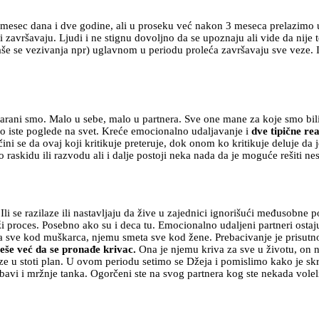
mesec dana i dve godine, ali u proseku već nakon 3 meseca prelazimo u 
završavaju. Ljudi i ne stignu dovoljno da se upoznaju ali vide da nije to
 se vezivanja npr) uglavnom u periodu proleća završavaju sve veze. Ili 
čarani smo. Malo u sebe, malo u partnera. Sve one mane za koje smo bili
 iste poglede na svet. Kreće emocionalno udaljavanje i
dve tipične re
ni se da ovaj koji kritikuje preteruje, dok onom ko kritikuje deluje da j
askidu ili razvodu ali i dalje postoji neka nada da je moguće rešiti nes
li se razilaze ili nastavljaju da žive u zajednici ignorišući međusobne
proces. Posebno ako su i deca tu. Emocionalno udaljeni partneri ostaju 
meta sve kod muškarca, njemu smeta sve kod žene. Prebacivanje je prisu
eše već da se pronađe krivac.
Ona je njemu kriva za sve u životu, on 
ze u stoti plan. U ovom periodu setimo se Džeja i pomislimo kako je s
jubavi i mržnje tanka. Ogorčeni ste na svog partnera kog ste nekada volel