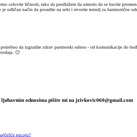
emo celovite ličnosti, tako da predlažem da umesto da se bavite prom
je odličan način da poradite na sebi i stvorite temelj za harmonične o
potrebno da izgradite zdrav partnerski odnos - od komunikacije do buđe
prodaja. 🙂
 o ljubavnim odnosima pišite mi na jzivkovic069@gmail.com
najčešće pucaju?