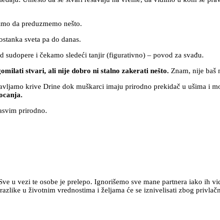
etimo da preduzmemo nešto.
stanka sveta pa do danas.
d sudopere i čekamo sledeći tanjir (figurativno) – povod za svađu.
milati stvari, ali nije dobro ni stalno zakerati nešto.
Znam, nije baš na
ravljamo krive Drine dok muškarci imaju prirodno prekidač u ušima i 
vocanja.
sasvim prirodno.
e u vezi te osobe je prelepo. Ignorišemo sve mane partnera iako ih vidi
e razlike u životnim vrednostima i željama će se iznivelisati zbog priv