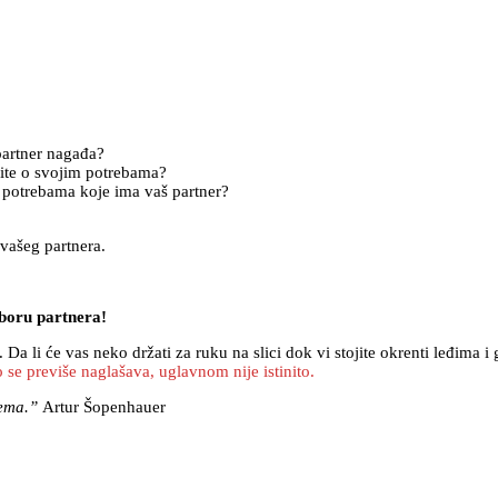
partner nagađa?
orite o svojim potrebama?
o potrebama koje ima vaš partner?
vašeg partnera.
izboru partnera!
Da li će vas neko držati za ruku na slici dok vi stojite okrenti leđima i 
 se previše naglašava, uglavnom nije istinito.
nema.”
Artur Šopenhauer