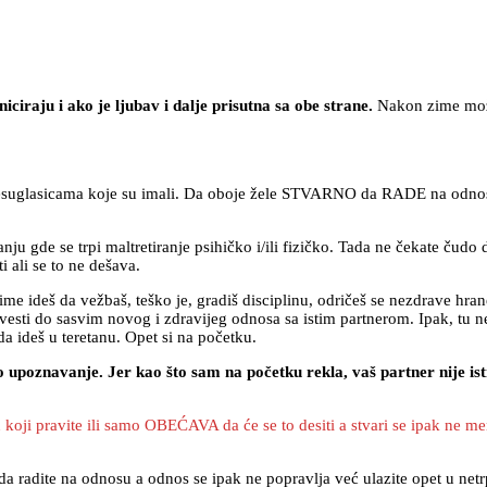
iraju i ako je ljubav i dalje prisutna sa obe strane.
Nakon zime može
nesuglasicama koje su imali. Da oboje žele STVARNO da RADE na odnos
ju gde se trpi maltretiranje psihičko i/ili fizičko. Tada ne čekate čudo 
 ali se to ne dešava.
e ideš da vežbaš, teško je, gradiš disciplinu, odričeš se nezdrave hran
dovesti do sasvim novog i zdravijeg odnosa sa istim partnerom. Ipak, tu n
da ideš u teretanu. Opet si na početku.
poznavanje. Jer kao što sam na početku rekla, vaš partner nije isti 
ji pravite ili samo OBEĆAVA da će se to desiti a stvari se ipak ne menjaj
da radite na odnosu a odnos se ipak ne popravlja već ulazite opet u netrp