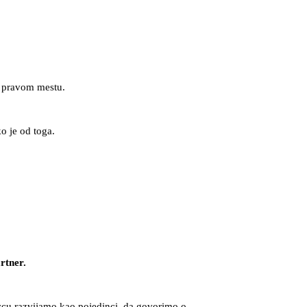
na pravom mestu.
ko je od toga.
rtner.
vcu razvijamo kao pojedinci, da govorimo o