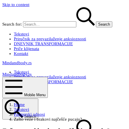
Skip to content
Search for:
Tekstovi
Priručnik za prevazilaženje anksioznosti
DNEVNIK TRANSFORMACIJE
Priče klijenata
Kontakt
Mindandbody.rs
Tekstovi
Mindandbody.rs
Priručnik za prevazilaženje anksioznosti
DNEVNIK TRANSFORMACIJE
Priče klijenata
Kontakt
Mobile Menu
Home
Tekstovi
Partnerski odnosi
Search
Zašto veze i brakovi najčešće pucaju?