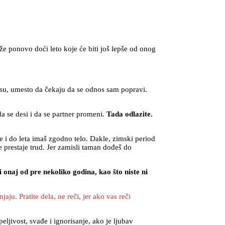
 ponovo doći leto koje će biti još lepše od onog
u, umesto da čekaju da se odnos sam popravi.
da se desi i da se partner promeni.
Tada odlazite.
e i do leta imaš zgodno telo. Dakle, zimski period
e prestaje trud. Jer zamisli taman dođeš do
onaj od pre nekoliko godina, kao što niste ni
u. Pratite dela, ne reči, jer ako vas reči
eljivost, svađe i ignorisanje, ako je ljubav