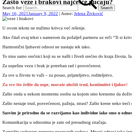
Zašto veze i brakovi najčešće pucaju?
Search for:
May 16, 2021
January 9, 2022
| Autor:
Jelena Živković
U ovom tekstu ne tražimo krivca već rešenje.
Ako čitaš ovaj tekst s namerom da pošalješ partneru uz reči “Ti si kr
Harmonični ljubavni odnosi ne nastaju tek tako.
To nisu samo srećnici koji su se našli i živeli srećno do kraja života. I
Za uspešnu vezu i brak je potreban rad i posvećenost.
Za sve u životu to važi – za posao, prijateljstvo, roditeljstvo.
Za sve što želite da uspe, morate uložiti trud, kontinuitet i ljubav!
Zašto onda u nekom momentu osobu sa kojom smo krenemo da doživ
Zašto nestaje trud, posvećenost, pažnja, strast? Zašto krene neko treći 
Sasvim je prirodno da se razvijamo kao individue iako smo u odnosu. 
Komunikacija u odnosima je zato od presudnog značaja.
Zamislite sudoperu prepunu neopranih sudova. Mnogi odnosi tako izgl