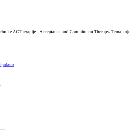
i tehnike ACT terapije - Acceptance and Commitment Therapy. Tema kojo
ipulator
*