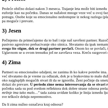
Proleće obično dolazi nakon 3 meseca. Trajanje leta može biti između 
euforije kao na početku. Danas se nažalost mnoge veze već u ovoj fazi 
potragu. Osobe koje su emocionalno nedostupne iz nekog razloga (plaše
pa moguće i prevare.
3) Jesen
Počinjemo da primećujemo da to baš i nije naš savršeni partner. Razo
pasivno agresivno prebacivanje oko sitnica. Shvatamo da ipak nemamo
svega što stigne, dok se drugi partner povlači.
Onom ko se povlači, či
Uglavnom se u ovom trenutku još ne završava veza. Kreću razgovori o r
4) Zima
Partneri su emocionalno udaljeni, ne zanima ih ko kakve potrebe ima. I
već shvatamo da je vreme za odlazak, dok je u brakovima to malo duži 
oko najglupljih mogućih stvari ili da se ignorišu. Ženi počinje da s
dolazi do prevare.
U periodu zime nema interesovanja da se stvari r
početku sada su pod svetlom reflektora dok dobre strane odnosa prela
mržnje ima tako malo…”
tada zaista uviđate koliko je linija između l
sve teškoće deluju nepremostivo.
Da li zima nužno označava kraj odnosa?