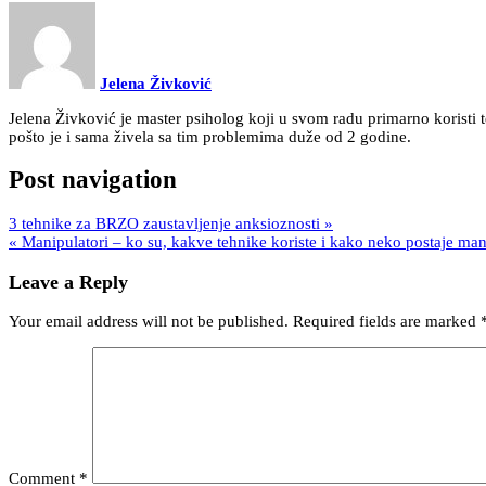
Jelena Živković
Jelena Živković je master psiholog koji u svom radu primarno korist
pošto je i sama živela sa tim problemima duže od 2 godine.
Post navigation
3 tehnike za BRZO zaustavljenje anksioznosti »
« Manipulatori – ko su, kakve tehnike koriste i kako neko postaje man
Leave a Reply
Your email address will not be published.
Required fields are marked
Comment
*