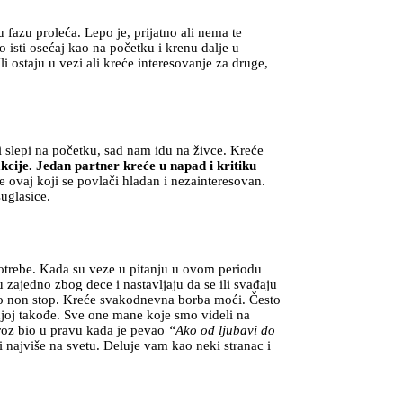
fazu proleća. Lepo je, prijatno ali nema te
 isti osećaj kao na početku i krenu dalje u
ostaju u vezi ali kreće interesovanje za druge,
 slepi na početku, sad nam idu na živce. Kreće
akcije. Jedan partner kreće u napad i kritiku
e ovaj koji se povlači hladan i nezainteresovan.
uglasice.
 potrebe. Kada su veze u pitanju u ovom periodu
zajedno zbog dece i nastavljaju da se ili svađaju
tno non stop. Kreće svakodnevna borba moći. Često
njoj takođe. Sve one mane koje smo videli na
kroz bio u pravu kada je pevao
“Ako od ljubavi do
i najviše na svetu. Deluje vam kao neki stranac i