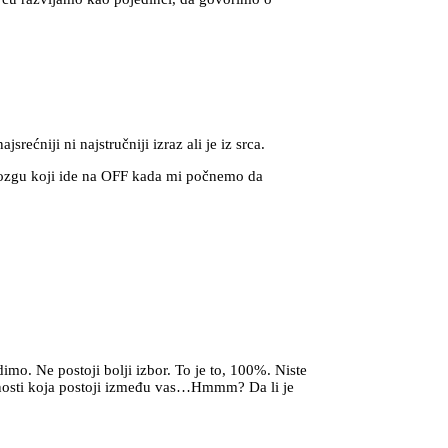
jsrećniji ni najstručniji izraz ali je iz srca.
mozgu koji ide na OFF kada mi počnemo da
mo. Ne postoji bolji izbor. To je to, 100%. Niste
lačnosti koja postoji između vas…Hmmm? Da li je