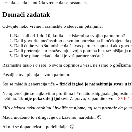
nestala…tada je možda vreme da se rastanete.
Domaći zadatak
Odvojite neko vreme i razmislite o sledećim pitanjima.
Na skali od 1 do 10, koliko ste iskreni sa svojim partnerom?
Da li govorite međusobno o svojim potrebama ili očekujete da 
Da li ćutite zato što mislite da će vas partner napustiti ako gov
Da li preterujete u izražavanju svojih potreba bez razmišljanja 
Da li se pitate nekada da li je vaš partner srećan?
Razmislite malo i o sebi, o svom doprinosu vezi, ne samo o greškama 
Pošaljite ova pitanja i svom partneru.
Što se mlađih generacija tiče
– fizički izgled je najnebitnija stvar u 
Ne opterećujte se bajkovitim profilima i #relationshipgoals glupostima. 
nebitno.
To nije pokazatelj ljubavi.
Zapravo, zapamtite ovo –
SVE što
“Ko afektira neku osobinu i hvališe se njome, taj sam priznaje da je 
Mada možemo to i drugačije da kažemo, narodski. 🙂
Ako ti se dopao tekst – podeli dalje. 🙂