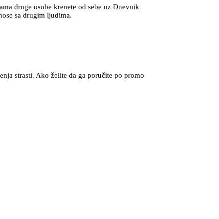
enama druge osobe krenete od sebe uz Dnevnik
dnose sa drugim ljudima.
nja strasti. Ako želite da ga poručite po promo