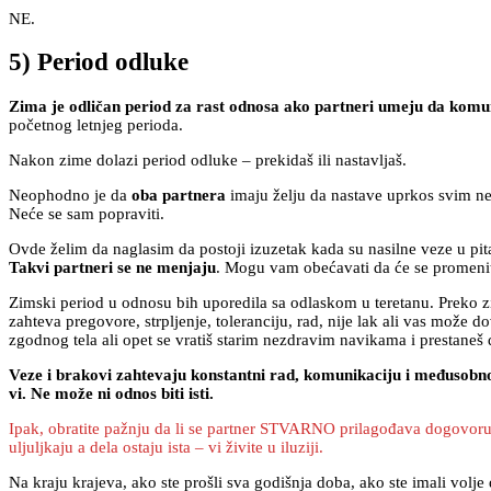
NE.
5) Period odluke
Zima je odličan period za rast odnosa ako partneri umeju da komunic
početnog letnjeg perioda.
Nakon zime dolazi period odluke – prekidaš ili nastavljaš.
Neophodno je da
oba partnera
imaju želju da nastave uprkos svim 
Neće se sam popraviti.
Ovde želim da naglasim da postoji izuzetak kada su nasilne veze u pitan
Takvi partneri se ne menjaju
. Mogu vam obećavati da će se promeniti
Zimski period u odnosu bih uporedila sa odlaskom u teretanu. Preko zim
zahteva pregovore, strpljenje, toleranciju, rad, nije lak ali vas može 
zgodnog tela ali opet se vratiš starim nezdravim navikama i prestaneš 
Veze i brakovi zahtevaju konstantni rad, komunikaciju i međusobno u
vi. Ne može ni odnos biti isti.
Ipak, obratite pažnju da li se partner STVARNO prilagođava dogovoru ko
uljuljkaju a dela ostaju ista – vi živite u iluziji.
Na kraju krajeva, ako ste prošli sva godišnja doba, ako ste imali volje 