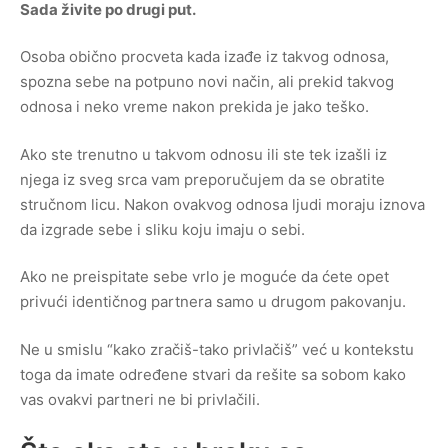
Sada živite po drugi put.
Osoba obično procveta kada izađe iz takvog odnosa,
spozna sebe na potpuno novi način, ali prekid takvog
odnosa i neko vreme nakon prekida je jako teško.
Ako ste trenutno u takvom odnosu ili ste tek izašli iz
njega iz sveg srca vam preporučujem da se obratite
stručnom licu. Nakon ovakvog odnosa ljudi moraju iznova
da izgrade sebe i sliku koju imaju o sebi.
Ako ne preispitate sebe vrlo je moguće da ćete opet
privući identičnog partnera samo u drugom pakovanju.
Ne u smislu “kako zračiš-tako privlačiš” već u kontekstu
toga da imate određene stvari da rešite sa sobom kako
vas ovakvi partneri ne bi privlačili.