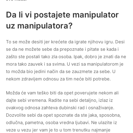
Da li vi postajete manipulator
uz manipulatora?
To se može desiti jer krećete da igrate njihovu igru. Desi
se da ne možete sebe da prepoznate i pitate se kada i
zašto ste postali tako zla osoba. Ipak, dobro je znati da ne
mora tako zauvek i sa svima. U vezi sa manipulatorom je
to možda bio jedini način da se zauzmete za sebe. U
nekom zdravijem odnosu za tim neće biti potrebe.
Možda će vam teško biti da opet poverujete nekom ali
dajte sebi vremena. Radite na sebi detaljno, izlaz iz
ovakvog odnosa zahteva dubinski rad i osnaživanje.
Dozvolite sebi da opet spoznate da ste jaka, sposobna,
odlučna, pametna, osoba vredna ljubavi. Ne ulazite iz
veze u vezu jer vam je to u tom trenutku najmanje