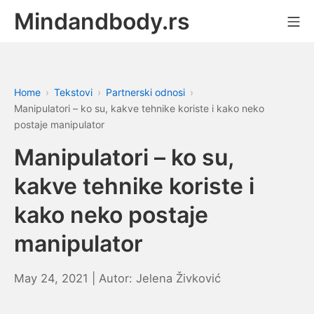
Skip
Mindandbody.rs
Mo
to
content
Home
Tekstovi
Partnerski odnosi
Manipulatori – ko su, kakve tehnike koriste i kako neko
postaje manipulator
Manipulatori – ko su,
kakve tehnike koriste i
kako neko postaje
manipulator
February
May 24, 2021
| Autor:
Jelena Živković
26,