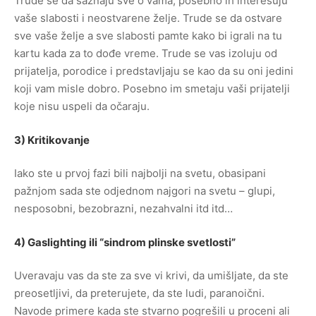
Trude se da saznaju sve o vama, posebno ih interesuju
vaše slabosti i neostvarene želje. Trude se da ostvare
sve vaše želje a sve slabosti pamte kako bi igrali na tu
kartu kada za to dođe vreme. Trude se vas izoluju od
prijatelja, porodice i predstavljaju se kao da su oni jedini
koji vam misle dobro. Posebno im smetaju vaši prijatelji
koje nisu uspeli da očaraju.
3) Kritikovanje
Iako ste u prvoj fazi bili najbolji na svetu, obasipani
pažnjom sada ste odjednom najgori na svetu – glupi,
nesposobni, bezobrazni, nezahvalni itd itd…
4) Gaslighting ili “sindrom plinske svetlosti”
Uveravaju vas da ste za sve vi krivi, da umišljate, da ste
preosetljivi, da preterujete, da ste ludi, paranoični.
Navode primere kada ste stvarno pogrešili u proceni ali