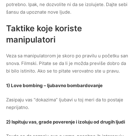
potrebno. Ipak, ne dozvolite ni da se izolujete. Dajte sebi
šansu da upoznate nove ljude.
Taktike koje koriste
manipulatori
Veza sa manipulatorom je skoro po pravilu u početku san
snova. Filmski. Pitate se da li je možda previše dobro da
bi bilo istinito. Ako se to pitate verovatno ste u pravu.
1) Love bombing – ljubavno bombardovanje
Zasipaju vas “dokazima” ljubavi u toj meri da to postaje
neprijatno.
2) Ispituju vas, grade poverenje i izoluju od drugih ljudi