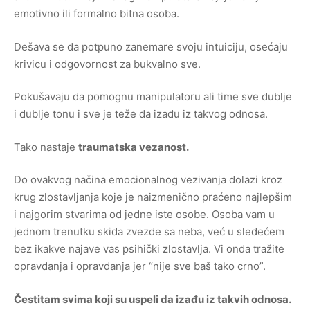
emotivno ili formalno bitna osoba.
Dešava se da potpuno zanemare svoju intuiciju, osećaju
krivicu i odgovornost za bukvalno sve.
Pokušavaju da pomognu manipulatoru ali time sve dublje
i dublje tonu i sve je teže da izađu iz takvog odnosa.
Tako nastaje
traumatska vezanost.
Do ovakvog načina emocionalnog vezivanja dolazi kroz
krug zlostavljanja koje je naizmenično praćeno najlepšim
i najgorim stvarima od jedne iste osobe. Osoba vam u
jednom trenutku skida zvezde sa neba, već u sledećem
bez ikakve najave vas psihički zlostavlja. Vi onda tražite
opravdanja i opravdanja jer “nije sve baš tako crno”.
Čestitam svima koji su uspeli da izađu iz takvih odnosa.