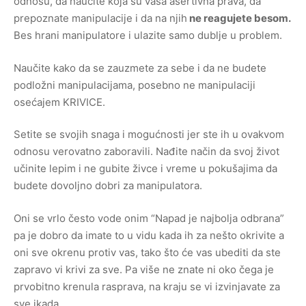
odnosu, da naučite koja su vaša asertivna prava, da
prepoznate manipulacije i da na njih
ne reagujete besom.
Bes hrani manipulatore i ulazite samo dublje u problem.
Naučite kako da se zauzmete za sebe i da ne budete
podložni manipulacijama, posebno ne manipulaciji
osećajem KRIVICE.
Setite se svojih snaga i mogućnosti jer ste ih u ovakvom
odnosu verovatno zaboravili. Nađite način da svoj život
učinite lepim i ne gubite živce i vreme u pokušajima da
budete dovoljno dobri za manipulatora.
Oni se vrlo često vode onim “Napad je najbolja odbrana”
pa je dobro da imate to u vidu kada ih za nešto okrivite a
oni sve okrenu protiv vas, tako što će vas ubediti da ste
zapravo vi krivi za sve. Pa više ne znate ni oko čega je
prvobitno krenula rasprava, na kraju se vi izvinjavate za
sve ikada.