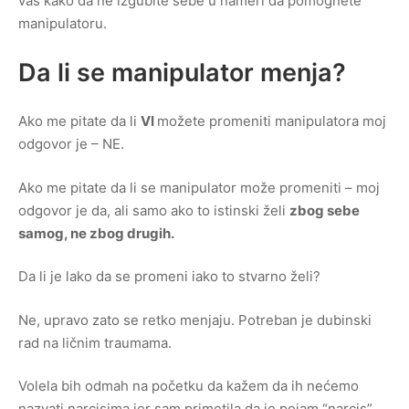
vas kako da ne izgubite sebe u nameri da pomognete
manipulatoru.
Da li se manipulator menja?
Ako me pitate da li
VI
možete promeniti manipulatora moj
odgovor je – NE.
Ako me pitate da li se manipulator može promeniti – moj
odgovor je da, ali samo ako to istinski želi
zbog sebe
samog, ne zbog drugih.
Da li je lako da se promeni iako to stvarno želi?
Ne, upravo zato se retko menjaju. Potreban je dubinski
rad na ličnim traumama.
Volela bih odmah na početku da kažem da ih nećemo
nazvati narcisima jer sam primetila da je pojam “narcis”