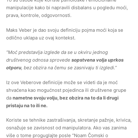
manipulacije kako bi napravili disbalans u pogledu moći,
prava, kontrole, odgovornosti.
Maks Veber je dao svoju definiciju pojma moći koja se
odlično uklapa uz ovaj kontekst.
“Moć predstavlja izglede da se u okviru jednog
društvenog odnosa sprovede
sopstvena volja uprkos
otporu
, bez obzira na čemu se zasnivaju ti izgledi.”
Iz ove Veberove definicije može se videti da je moć
shvaćena kao mogućnost pojedinca ili društvene grupe
da
nametne svoju volju, bez obzira na to da li drugi
pristaju na to ili ne.
Koriste se tehnike zastrašivanja, skretanje pažnje, krivica,
osnažuje se zavisnost od manipulatora. Ako vas zanima
više o tome proguglajte posle “Noam Čomski o