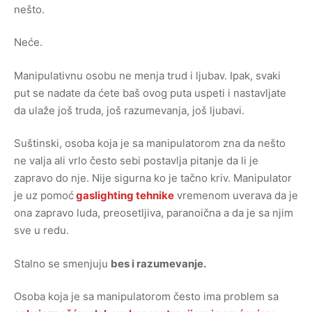
nešto.
Neće.
Manipulativnu osobu ne menja trud i ljubav. Ipak, svaki
put se nadate da ćete baš ovog puta uspeti i nastavljate
da ulaže još truda, još razumevanja, još ljubavi.
Suštinski, osoba koja je sa manipulatorom zna da nešto
ne valja ali vrlo često sebi postavlja pitanje da li je
zapravo do nje. Nije sigurna ko je tačno kriv. Manipulator
je uz pomoć
gaslighting tehnike
vremenom uverava da je
ona zapravo luda, preosetljiva, paranoična a da je sa njim
sve u redu.
Stalno se smenjuju
bes i razumevanje.
Osoba koja je sa manipulatorom često ima problem sa