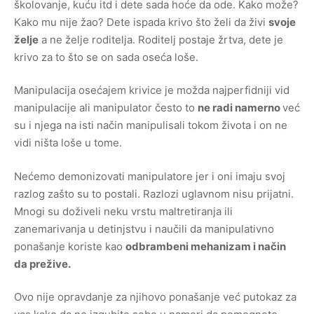
školovanje, kuću itd i dete sada hoće da ode. Kako može?
Kako mu nije žao? Dete ispada krivo što želi da živi
svoje
želje
a ne želje roditelja. Roditelj postaje žrtva, dete je
krivo za to što se on sada oseća loše.
Manipulacija osećajem krivice je možda najperfidniji vid
manipulacije ali manipulator često to
ne radi namerno
već
su i njega na isti način manipulisali tokom života i on ne
vidi ništa loše u tome.
Nećemo demonizovati manipulatore jer i oni imaju svoj
razlog zašto su to postali. Razlozi uglavnom nisu prijatni.
Mnogi su doživeli neku vrstu maltretiranja ili
zanemarivanja u detinjstvu i naučili da manipulativno
ponašanje koriste kao
odbrambeni mehanizam i način
da prežive.
Ovo nije opravdanje za njihovo ponašanje već putokaz za