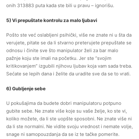
onih 313883 puta kada ste bili u pravu – ignorišu.
5) Vi prepuštate kontrolu za malo ljubavi
Pošto ste već oslabljeni psihički, više ne znate ni u šta da
verujete, pitate se da li stvarno preterujete prepuštate se
odnosu i činite sve što manipulator želi za bar malo
pažnje koju ste imali na početku. Jer ste “svojim
kritikovanjem” izgubili njihovu ljubav koja vam sada treba.
Sećate se lepih dana i želite da uradite sve da se to vrati.
6) Gubljenje sebe
U pokušajima da budete dobri manipulatoru potpuno
gubite sebe. Ne znate više koje su vaše želje, ko ste vi,
koliko možete, da li ste uopšte sposobni. Ne znate više ni
da li ste normalni. Ne vidite svoju vrednost i nemate volje,
snage ni samopouzdanja da se iz te tačke pomerite.