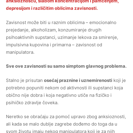
anksioznošću, slabom koncentracijom i pamćenjem,
depresijom i različitim oblicima zavisnosti.
Zavisnost može biti u raznim oblicima – emocionalno
prejedanje, alkoholizam, konzumiranje drugih
psihoaktivnih supstanci, uzimanje lekova za smirenje,
impulsivna kupovina i primarna – zavisnost od
manipulatora.
Sve ove zavisnosti su samo simptom glavnog problema.
Stalno je prisutan
osećaj praznine i uznemirenosti
koji je
potrebno popuniti nekom od aktivnosti ili supstanci koja
obično nije dobra i koja negativno utiče na fizičko i
psihičko zdravlje čoveka.
Neretko se obraćaju za pomoć upravo zbog anksioznosti,
ali kada se malo dublje zagrebe dođemo do toga da u
svom životu imaju nekog manipulatora koji je za njih