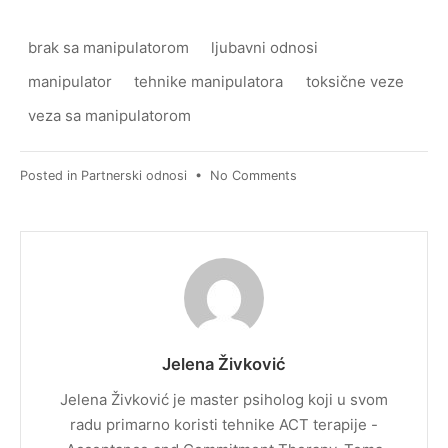
brak sa manipulatorom
ljubavni odnosi
manipulator
tehnike manipulatora
toksične veze
veza sa manipulatorom
on
Posted in
Partnerski odnosi
•
No Comments
Manipulatori
–
ko
su,
kakve
tehnike
koriste
i
Jelena Živković
kako
neko
Jelena Živković je master psiholog koji u svom
postaje
radu primarno koristi tehnike ACT terapije -
manipulator