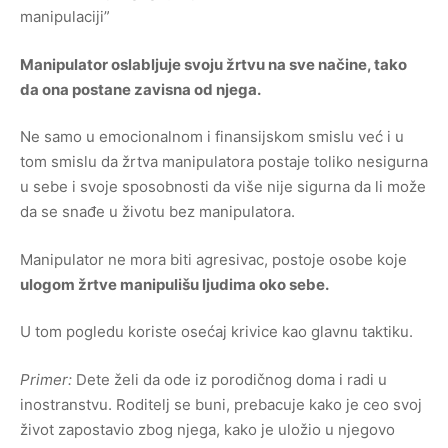
manipulaciji”
Manipulator oslabljuje svoju žrtvu na sve načine, tako
da ona postane zavisna od njega.
Ne samo u emocionalnom i finansijskom smislu već i u
tom smislu da žrtva manipulatora postaje toliko nesigurna
u sebe i svoje sposobnosti da više nije sigurna da li može
da se snađe u životu bez manipulatora.
Manipulator ne mora biti agresivac, postoje osobe koje
ulogom žrtve manipulišu ljudima oko sebe.
U tom pogledu koriste osećaj krivice kao glavnu taktiku.
Primer:
Dete želi da ode iz porodičnog doma i radi u
inostranstvu. Roditelj se buni, prebacuje kako je ceo svoj
život zapostavio zbog njega, kako je uložio u njegovo