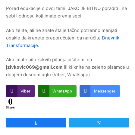
Pored edukacije o ovoj temi, JAKO JE BITNO poraditi i na
sebi i odnosu koji imate prema sebi.
Ako želite, ali ne znate šta je tačno potrebno menjati i
odakle da krenete preporučujem da naručite
Dnevnik
Transformacije.
Ako imate bilo kakvih pitanja pišite mi na
jzivkovic069@gmail.com
ili kliknite na zeleno pisamce u
donjem desnom uglu (Viber, Whatsapp).
Viber
WhatsApp
Messenger
0
Shares
Share
Tweet