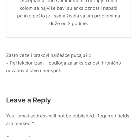
Acceptance and Commitment Therapy. Tema
kojom se najviše bavi su anksioznost i napadi
panike pošto je i sama živela sa tim problemima
duže od 2 godine.
Post
Zašto veze i brakovi najčešće pucaju? »
« Perfekcionizam – podloga za anksioznost, hronično
navigation
nezadovoljstvo i neuspeh
Leave a Reply
Your email address will not be published.
Required fields
are marked
*